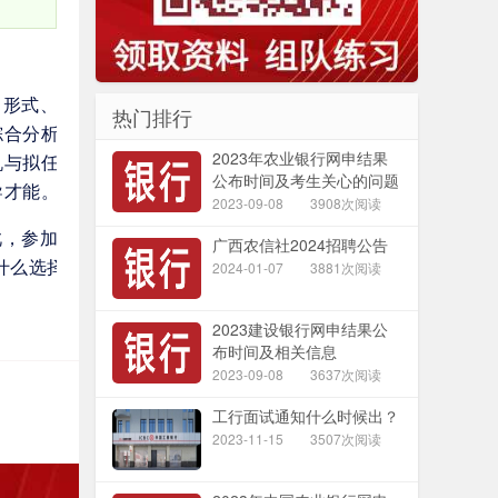
、形式、程
热门排行
综合分析能
2023年农业银行网申结果
机与拟任职
公布时间及考生关心的问题
导才能。
解答
2023-09-08
3908次阅读
此，参加面
广西农信社2024招聘公告
什么选择农
2024-01-07
3881次阅读
2023建设银行网申结果公
布时间及相关信息
2023-09-08
3637次阅读
工行面试通知什么时候出？
2023-11-15
3507次阅读