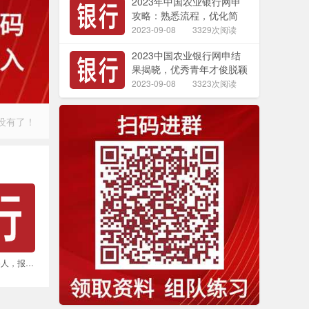
2023年中国农业银行网申
攻略：熟悉流程，优化简
历，稳获成功
2023-09-08
3329次阅读
2023中国农业银行网申结
果揭晓，优秀青年才俊脱颖
而出
2023-09-08
3323次阅读
没有了！
陕西农信社招聘815人，报名截止时间到2024年1月7日。